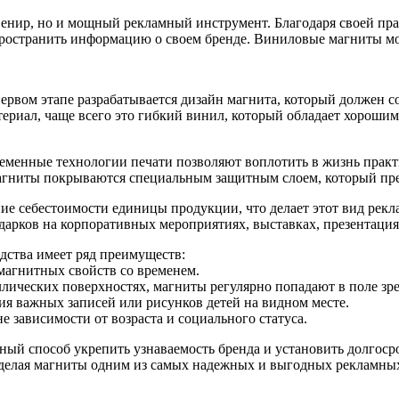
венир, но и мощный рекламный инструмент. Благодаря своей пр
остранить информацию о своем бренде. Виниловые магниты мог
 первом этапе разрабатывается дизайн магнита, который должен 
териал, чаще всего это гибкий винил, который обладает хороши
ременные технологии печати позволяют воплотить в жизнь прак
магниты покрываются специальным защитным слоем, который пр
ие себестоимости единицы продукции, что делает этот вид рек
одарков на корпоративных мероприятиях, выставках, презентация
дства имеет ряд преимуществ:
магнитных свойств со временем.
лических поверхностях, магниты регулярно попадают в поле зр
ия важных записей или рисунков детей на видном месте.
е зависимости от возраста и социального статуса.
чный способ укрепить узнаваемость бренда и установить долгос
, делая магниты одним из самых надежных и выгодных рекламны