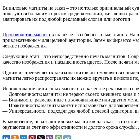
Виниловые магниты на заказ – это не только оригинальный су
пользуются большим спросом среди компаний, желающих распр
адаптировать их под любой рекламный слоган или логотип.
Производство магнитов
включает в себя несколько этапов. На
привлекательным для целевой аудитории. Затем выбирается ма
четкие изображения.
Следующий этап – это непосредственно печать магнитов. Сов
качество изображения и насыщенность цветов. После печати 
Одним из преимуществ заказа магнитов оптом является снижен
магниты легко распространять: их можно вручать в качестве п
Использование виниловых магнитов в качестве рекламного сре
— Долговечность: магниты не теряют своего внешнего вида и 
— Видимость: размещенные на холодильнике или других метал
— Практичность: магниты могут использоваться для закреплен
— Универсальность: подходят для любой целевой аудитории, вн
В заключение, печать виниловых магнитов на заказ – это отли
окупаются за счет его эффективности и долгого срока службы