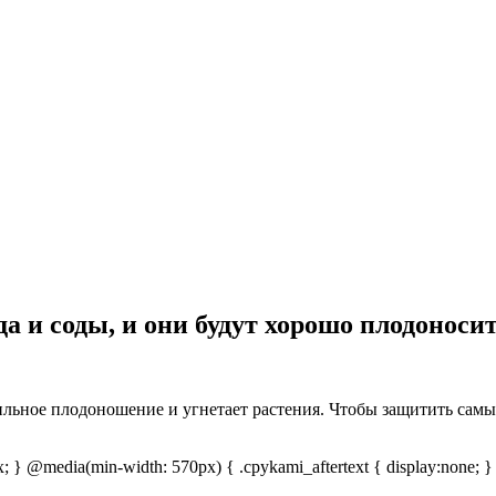
а и соды, и они будут хорошо плодоносит
бильное плодоношение и угнетает растения. Чтобы защитить са
px; } @media(min-width: 570px) { .cpykami_aftertext { display:none; }