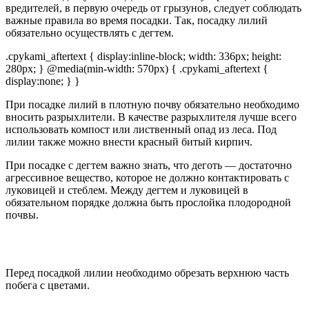
вредителей, в первую очередь от грызунов, следует соблюдать
важные правила во время посадки. Так, посадку лилий
обязательно осуществлять с дегтем.
.cpykami_aftertext { display:inline-block; width: 336px; height:
280px; } @media(min-width: 570px) { .cpykami_aftertext {
display:none; } }
При посадке лилий в плотную почву обязательно необходимо
вносить разрыхлители. В качестве разрыхлителя лучше всего
использовать компост или лиственный опад из леса. Под
лилии также можно внести красный битый кирпич.
При посадке с дегтем важно знать, что деготь — достаточно
агрессивное вещество, которое не должно контактировать с
луковицей и стеблем. Между дегтем и луковицей в
обязательном порядке должна быть прослойка плодородной
почвы.
Перед посадкой лилии необходимо обрезать верхнюю часть
побега с цветами.