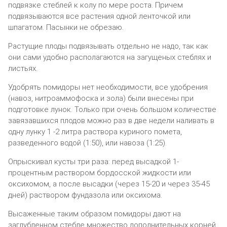
подвязке стеблей к колу по мере роста. Причем
подвязываются все растения одной ленточкой или
шпагатом. Пасынки не обрезаю.
Растущие плоды подвязывать отдельно не надо, так как
они сами удобно располагаются на загущеных стеблях и
листьях.
Удобрять помидоры нет необходимости, все удобрения
(навоз, нитроаммофоска и зола) были внесены при
подготовке лунок. Только при очень большом количестве
завязавшихся плодов можно раз в две недели наливать в
одну лунку 1 -2 литра раствора куриного помета,
разведенного водой (1:50), или навоза (1:25).
Опрыскивал кусты три раза: перед высадкой 1-
процентным раствором бордосской жидкости или
оксихомом, а после высадки (через 15-20 и через 35-45
дней) раствором фундазола или оксихома.
Высаженные таким образом помидоры дают на
заглубленном стебле множество дополнительных корней,