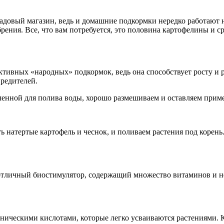
адовый магазин, ведь и домашние подкормки нередко работают ни
брения. Все, что вам потребуется, это половина картофелины и с
ктивных «народных» подкормок, ведь она способствует росту и 
вредителей.
ленной для полива воды, хорошо размешиваем и оставляем приме
 натертые картофель и чеснок, и поливаем растения под корень.
отличный биостимулятор, содержащий множество витаминов и не
ническими кислотами, которые легко усваиваются растениями. К