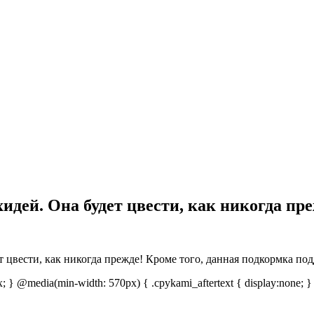
дей. Она будет цвести, как никогда пр
цвести, как никогда прежде! Кроме того, данная подкормка под
px; } @media(min-width: 570px) { .cpykami_aftertext { display:none; }