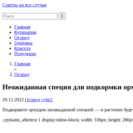
Советы на все случаи
Главная
Кулинария
Огород
Здоровье
Красота
Похудение
Главная
»
Огород
Неожиданная специя для подкормки орхи
29.12.2022
Огород
cybe2
Подкормите орхидею неожиданной специей — и растение будет 
.cpykami_aftertext { display:inline-block; width: 336px; height: 280