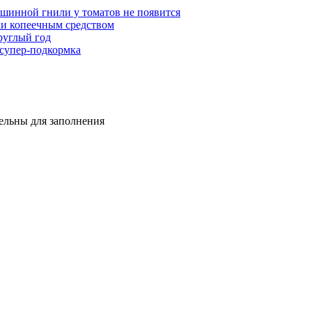
ршинной гнили у томатов не появится
дки копеечным средством
круглый год
 супер-подкормка
тельны для заполнения