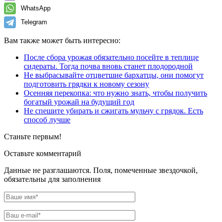
WhatsApp
Telegram
Вам также может быть интересно:
После сбора урожая обязательно посейте в теплице
сидераты. Тогда почва вновь станет плодородной
Не выбрасывайте отцветшие бархатцы, они помогут
подготовить грядки к новому сезону
Осенняя перекопка: что нужно знать, чтобы получить
богатый урожай на будущий год
Не спешите убирать и сжигать мульчу с грядок. Есть
способ лучше
Станьте первым!
Оставьте комментарий
Данные не разглашаются. Поля, помеченные звездочкой,
обязательны для заполнения