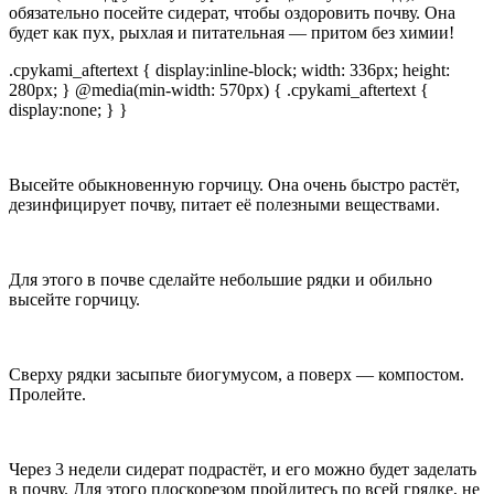
обязательно посейте сидерат, чтобы оздоровить почву. Она
будет как пух, рыхлая и питательная — притом без химии!
.cpykami_aftertext { display:inline-block; width: 336px; height:
280px; } @media(min-width: 570px) { .cpykami_aftertext {
display:none; } }
Высейте обыкновенную горчицу. Она очень быстро растёт,
дезинфицирует почву, питает её полезными веществами.
Для этого в почве сделайте небольшие рядки и обильно
высейте горчицу.
Сверху рядки засыпьте биогумусом, а поверх — компостом.
Пролейте.
Через 3 недели сидерат подрастёт, и его можно будет заделать
в почву. Для этого плоскорезом пройдитесь по всей грядке, не