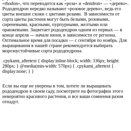
«rhodon», что переводится как «роза» и «dendron» ― «дерево».
Рододендрон нередко называют «розовое дерево», ведь его
цветы внешне схожи с цветами розами. В зависимости от
сорта цветы растения могут быть белыми, розовыми,
сиреневыми, красными, пурпурными, желтыми или
оранжевыми. Зацветает рододендрон одним из первых — в
конце апреля — начале июня, в зависимости от региона.
Оптимальное время для посадки — с сентября по ноябрь. Для
выращивания в нашей стране рекомендуется выбирать
морозоустойчивые сорта рододендрона.
.cpykami_aftertext { display:inline-block; width: 336px; height:
280px; } @media(min-width: 570px) { .cpykami_aftertext {
display:none; } }
Если вы еще не уверены в том, хотите ли выращивать
рододендрон в своем саду, посмотрите на фотографии этого
невероятно красивого растения, и все ваши сомнения разом
отпадут.