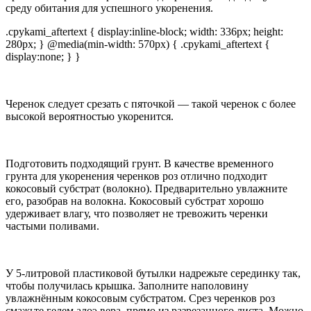
среду обитания для успешного укоренения.
.cpykami_aftertext { display:inline-block; width: 336px; height:
280px; } @media(min-width: 570px) { .cpykami_aftertext {
display:none; } }
Черенок следует срезать с пяточкой — такой черенок с более
высокой вероятностью укоренится.
Подготовить подходящий грунт. В качестве временного
грунта для укоренения черенков роз отлично подходит
кокосовый субстрат (волокно). Предварительно увлажните
его, разобрав на волокна. Кокосовый субстрат хорошо
удерживает влагу, что позволяет не тревожить черенки
частыми поливами.
У 5-литровой пластиковой бутылки надрежьте серединку так,
чтобы получилась крышка. Заполните наполовину
увлажнённым кокосовым субстратом. Срез черенков роз
смажьте гелем алоэ вера, прямо из разрезанного листа. Можно