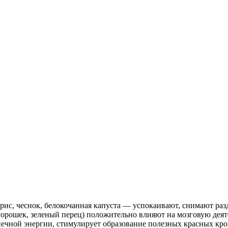
ис, чеснок, белокочанная капуста — успокаивают, снимают раз
 горошек, зеленый перец) положительно влияют на мозговую дея
нечной энергии, стимулирует образование полезных красных кр