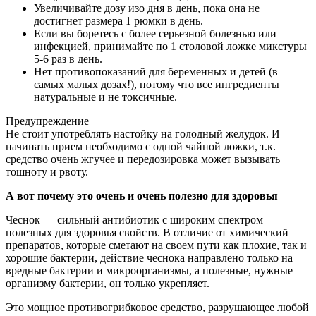
Увеличивайте дозу изо дня в день, пока она не
достигнет размера 1 рюмки в день.
Если вы боретесь с более серьезной болезнью или
инфекцией, принимайте по 1 столовой ложке микстуры
5-6 раз в день.
Нет противопоказаний для беременных и детей (в
самых малых дозах!), потому что все ингредиенты
натуральные и не токсичные.
Предупреждение
Не стоит употреблять настойку на голодный желудок. И
начинать прием необходимо с одной чайной ложки, т.к.
средство очень жгучее и передозировка может вызывать
тошноту и рвоту.
А вот почему это очень и очень полезно для здоровья
Чеснок — сильный антибиотик с широким спектром
полезных для здоровья свойств. В отличие от химический
препаратов, которые сметают на своем пути как плохие, так и
хорошие бактерии, действие чеснока направлено только на
вредные бактерии и микроорганизмы, а полезные, нужные
организму бактерии, он только укрепляет.
Это мощное противогрибковое средство, разрушающее любой